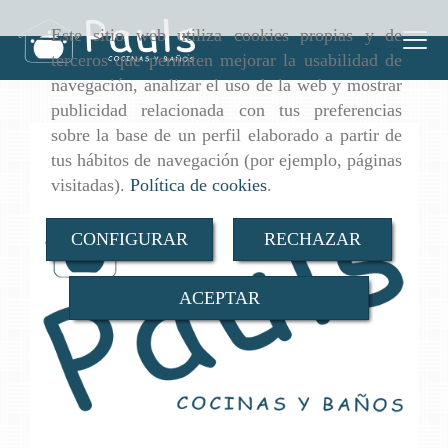
Este sitio web utiliza cookies propias y de
Inicio
Cocinas
Muebles de cocina
terceros que permiten mejorar la usabilidad de
Catálogo Saitra
navegación, analizar el uso de la web y mostrar
publicidad relacionada con tus preferencias
sobre la base de un perfil elaborado a partir de
tus hábitos de navegación (por ejemplo, páginas
visitadas).
Política de cookies
.
CONFIGURAR
RECHAZAR
ACEPTAR