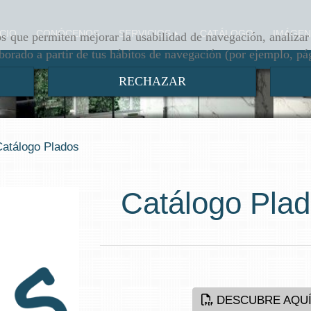
ICIO
CONÓCENOS
SERVICIOS
CATÁLOGO
IMÁGEN
ros que permiten mejorar la usabilidad de navegación, analiza
aborado a partir de tus hábitos de navegación (por ejemplo, pá
RECHAZAR
Catálogo Plados
Catálogo Pla
DESCUBRE AQUÍ