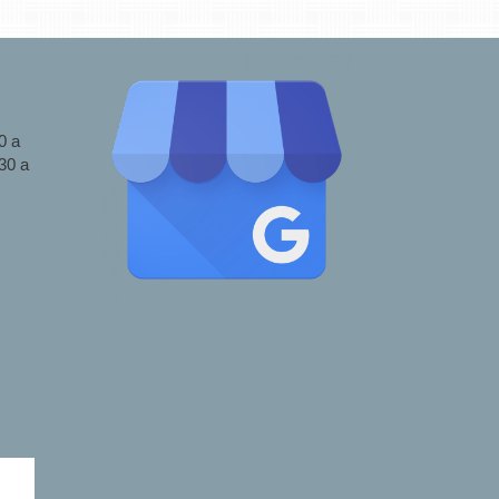
0 a
30 a