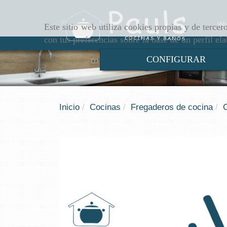
IN
Este sitio web utiliza cookies propias y de terce
con tus preferencias sobre la base de un perfil el
CONFIGURAR
Inicio
Cocinas
Fregaderos de cocina