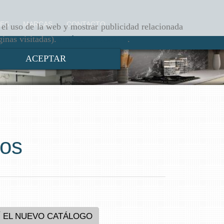
ES
MARCAS
CONTACTO
r el uso de la web y mostrar publicidad relacionada
ginas visitadas).
Política de cookies
.
ACEPTAR
dos
 EL NUEVO CATÁLOGO