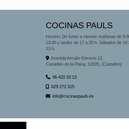
COCINAS PAULS
Horario: De lunes a viernes mañanas de 9:3
13:30 y tardes de 17 a 20 h. Sábados de 10:
13 h.
Avenida Amalio Gimeno 12,
Castellón de la Plana
,
12005
,
(Castellón)
96 420 33 13
629 272 315
info
cocinaspauls.es