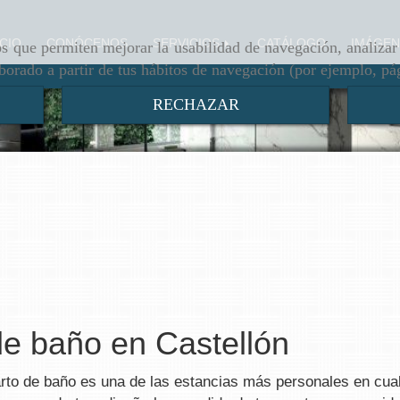
ICIO
CONÓCENOS
SERVICIOS
CATÁLOGO
IMÁGEN
ros que permiten mejorar la usabilidad de navegación, analiza
aborado a partir de tus hábitos de navegación (por ejemplo, pá
RECHAZAR
e baño en Castellón
arto de baño es una de las estancias más personales en cua