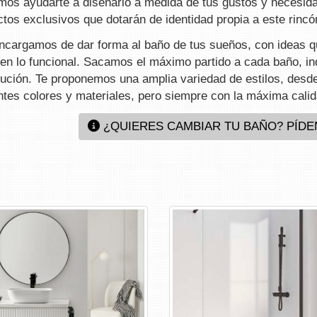
mos ayudarte a diseñarlo a medida de tus gustos y necesid
tos exclusivos que dotarán de identidad propia a este rincó
ncargamos de dar forma al baño de tus sueños, con ideas qu
en lo funcional. Sacamos el máximo partido a cada baño, i
ibución. Te proponemos una amplia variedad de estilos, des
entes colores y materiales, pero siempre con la máxima cal
¿QUIERES CAMBIAR TU BAÑO? PÍD