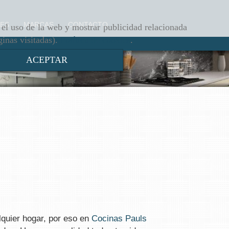
ES
MARCAS
CONTACTO
r el uso de la web y mostrar publicidad relacionada
ginas visitadas).
Política de cookies
.
ACEPTAR
lquier hogar, por eso en
Cocinas Pauls