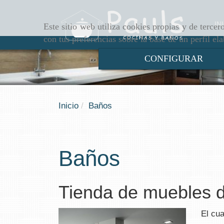
IN
Este sitio web utiliza cookies propias y de terce
con tus preferencias sobre la base de un perfil el
CONFIGURAR
Inicio
Baños
Baños
Tienda de muebles d
El cu