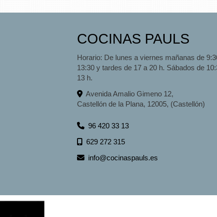
COCINAS PAULS
Horario: De lunes a viernes mañanas de 9:3
13:30 y tardes de 17 a 20 h. Sábados de 10:
13 h.
Avenida Amalio Gimeno 12,
Castellón de la Plana
,
12005
,
(Castellón)
96 420 33 13
629 272 315
info
cocinaspauls.es