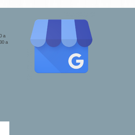
0 a
30 a