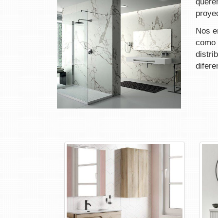
quere
proyec
Nos e
como 
distr
difer